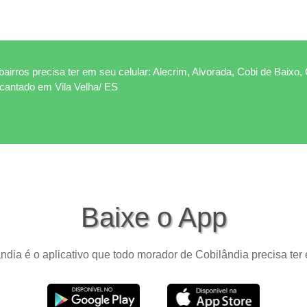
airros precisa ter em seu celular: Alecrim, Alvorada, Cobi de Baixo, 
ncantado em Vila Velha/ ES
Baixe o App
ndia é o aplicativo que todo morador de Cobilândia precisa ter 