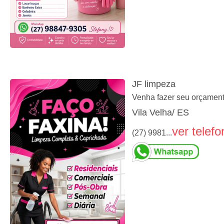
JF limpeza
Venha fazer seu orçamen
Vila Velha/ ES
ver telefo
(27) 9981...