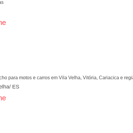
as
ne
ho para motos e carros em Vila Velha, Vitória, Cariacica e regi
Velha/ ES
ne