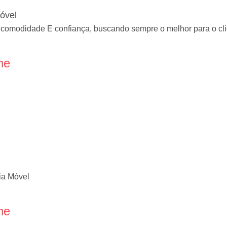
óvel
e comodidade E confiança, buscando sempre o melhor para o cl
ne
ia Móvel
ne