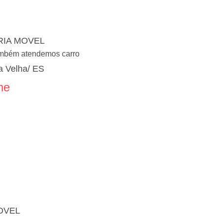
IA MOVEL
ambém atendemos carro
 Velha/ ES
ne
OVEL