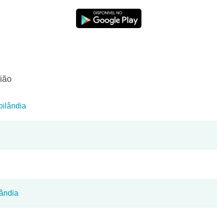
ião
bilândia
lândia