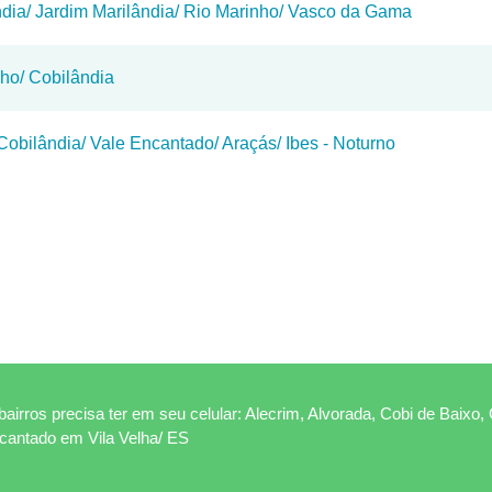
ândia/ Jardim Marilândia/ Rio Marinho/ Vasco da Gama
nho/ Cobilândia
 Cobilândia/ Vale Encantado/ Araçás/ Ibes - Noturno
airros precisa ter em seu celular: Alecrim, Alvorada, Cobi de Baixo, 
ncantado em Vila Velha/ ES