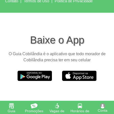
Contato
|
Termos de Uso
|
Política de Privacidade
Baixe o App
O Guia Cobilândia é o aplicativo que todo morador de
Cobilândia precisa ter em seu celular
Conta
Guia
Promoções
Vagas de
Horários de