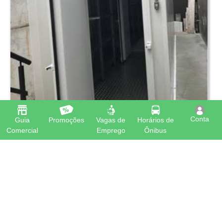
Conta
Guia
Promoções
Vagas de
Horários de
Comercial
Emprego
Ônibus
Manutenção de Camara Frigorífica
R$
100,00
A partir de