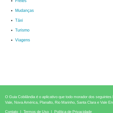
Fretes
Mudanças
Táxi
Turismo
Viagens
O Guia Cobilândia é o aplicativo que todo morador dos seguintes b
Vale, Nova América, Planalto, Rio Marinho, Santa Clara e Vale E
Contato
|
Termos de Uso
|
Política de Privacidade