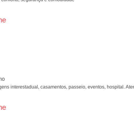
ne
mo
gens interestadual, casamentos, passeio, eventos, hospital. A
ne